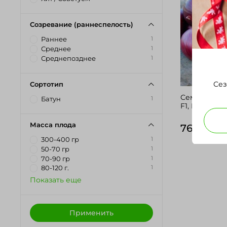
Созревание (раннеспелость)
1
Раннее
1
Среднее
1
Среднепозднее
Сез
Сортотип
Семена лука
1
Батун
F1, Nunhems, 
Масса плода
76 руб
1
300-400 гр
1
50-70 гр
1
70-90 гр
1
80-120 г.
Показать еще
Применить