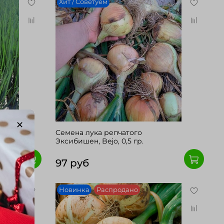
Хит / Советуем
нер,
Cемена лука репчатого
Эксибишен, Bejo, 0,5 гр.
97 руб
Новинка
Распродано