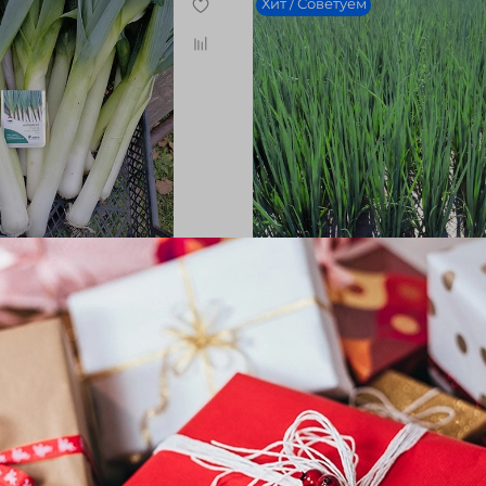
Хит / Советуем
 порей Коламбус,
Cемена лука батун Грин Бан
Seminis, 1 гр.
133 руб
Новинка
Распродано