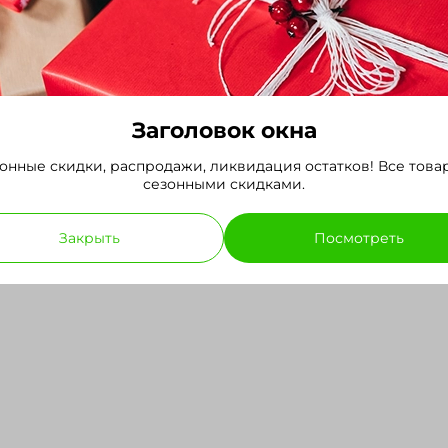
Заголовок окна
онные скидки, распродажи, ликвидация остатков! Все това
сезонными скидками.
 репчатого Каунтач
Семена лука репчатого Комет
0,5 гр.
Nunhems, 0,5 гр.
Закрыть
Посмотреть
77 руб