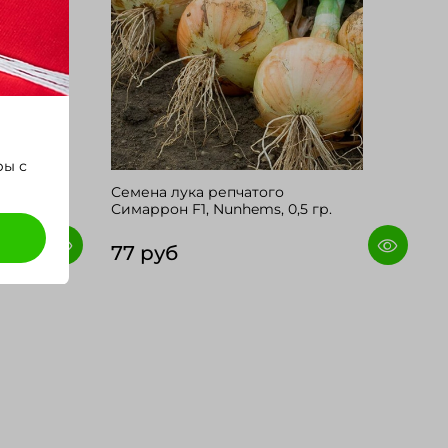
ры с
а F1,
Семена лука репчатого
Симаррон F1, Nunhems, 0,5 гр.
77 руб