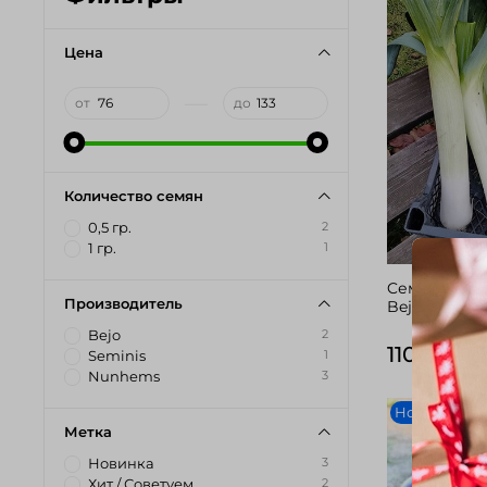
Цена
—
от
до
Количество семян
2
0,5 гр.
1
1 гр.
Cемена лука
Производитель
Bejo, 0,5 гр.
2
Bejo
110 руб
1
Seminis
3
Nunhems
Новинка
Метка
3
Новинка
2
Хит / Советуем