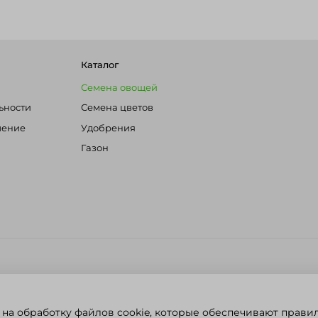
Каталог
Семена овощей
ьности
Семена цветов
шение
Удобрения
Газон
 на обработку файлов cookie, которые обеспечивают прави
литика конфиденциальности