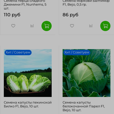
Cемена перца сладкого
Cемена моркови Балтимор
Джемини F1, Nunhems, 5
F1, Bejo, 0,5 гр.
шт.
110 руб
86 руб
Хит / Советуем
Хит / Советуем
Cемена капусты пекинской
Cемена капусты
Билко F1, Bejo, 10 шт.
белокочанной Парел F1,
Bejo, 10 шт.