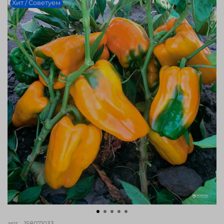
Хит / Советуем
арт.
_158071033