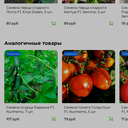
Cемена перца сладкого
Cемена перца сладкого
Cем
Лотта F1, Enza Zaden, 5 шт.
Каптур F1, Seminis, 5 шт.
Рэд
80 руб
89 руб
115
Аналогичные товары
Новинка
Новинка
Нов
Семена огурца Барвина F1,
Семена томата Голдстоун
Сем
Nunhems, 7 шт.
F1, Nunhems, 5 шт.
F1,
107 руб
79 руб
71 