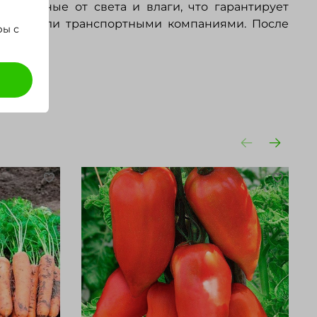
щищенные от света и влаги, что гарантирует
почтой или транспортными компаниями. После
ры с