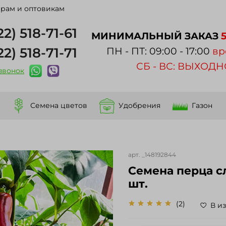
рам и оптовикам
22) 518-71-61
МИНИМАЛЬНЫЙ ЗАКАЗ
22) 518-71-71
ПН - ПТ: 09:00 - 17:00
вр
СБ - ВС: ВЫХОД
 звонок
Семена цветов
Удобрения
Газон
арт.
_148192844
Cемена перца сладког
шт.
(2)
В и