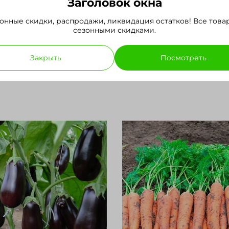
Заголовок окна
одстве, расфасованы в качественные упаковки, за
доставку во все регионы РФ, отправляем семена 
онные скидки, распродажи, ликвидация остатков! Все това
ля уточнения деталей заказа.
сезонными скидками.
Закрыть
Посмотреть