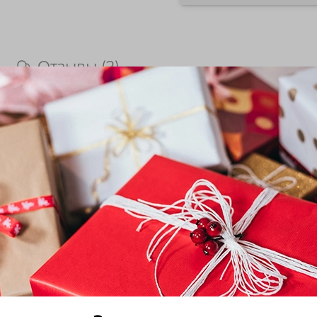
Отзывы (2)
кого Каптур F1 из Госреестра 
в открытом грунте и под пленочными укрытиями в 
мно-зеленый, морщинистый - сильноморщинистый. П
ской спелости зеленая - темно-зеленая, в биологичес
вежих плодов хороший. Урожайность товарных плод
БУ «Государственная комиссия Российской Фед
r.gossortrf.ru/)
/reestr/sort/8558587.html
го Каптур F1
ине Вы можете купить семена перца сладкого Ка