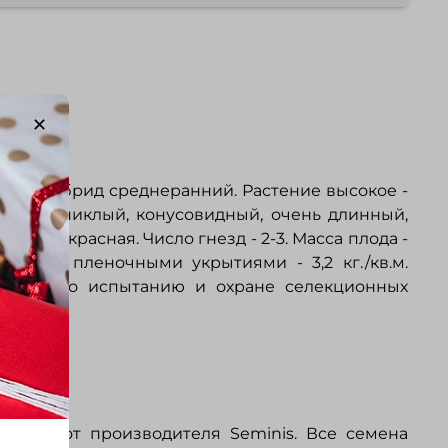
РФ
ЛПХ. Гибрид среднеранний. Растение высокое -
лод пониклый, конусовидный, очень длинный,
кой - красная. Число гнезд - 2-3. Масса плода -
ов под пленочными укрытиями - 3,2 кг./кв.м.
ерации по иcпытанию и охране селекционных
птур F1 от производителя
Seminis
. Все семена