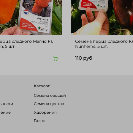
ерца сладкого Магно F1,
Cемена перца сладкого Кл
Enza Zaden, 5 шт.
Nunhems, 5 шт.
110 руб
Каталог
Семена овощей
ьности
Семена цветов
шение
Удобрения
Газон