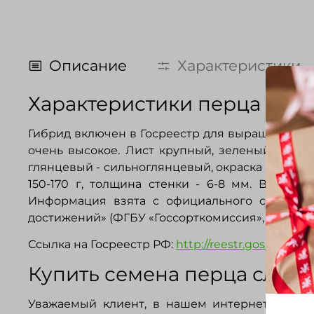
Описание
Характеристики
Характеристики перца слад
Гибрид включен в Госреестр для выращивания 
очень высокое. Лист крупный, зеленый - те
глянцевый - сильноглянцевый, окраска в техниче
150-170 г, толщина стенки - 6-8 мм. Вкус с
Информация взята с официального сайта ФГ
достижений» (ФГБУ «Госсорткомиссия», http://reest
Ссылка на Госреестр РФ:
http://reestr.gossortrf.ru
Купить семена перца сладко
Уважаемый клиент, в нашем интернет-магаз