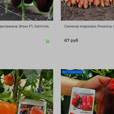
клажана Эпик F1, Seminis,
Семена моркови Ромоса, Be
67 руб
Хит / Советуем