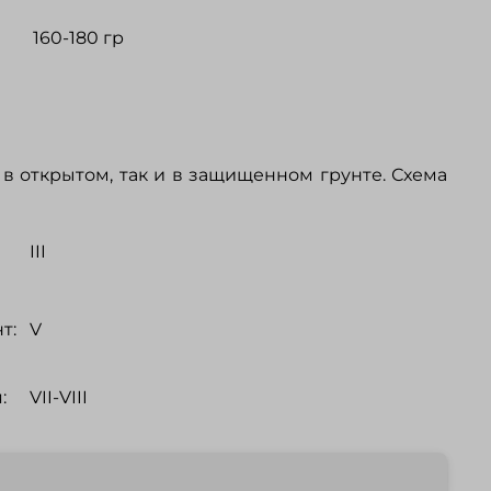
160-180 гр
в открытом, так и в защищенном грунте. Схема
III
т:
V
:
VII-VIII