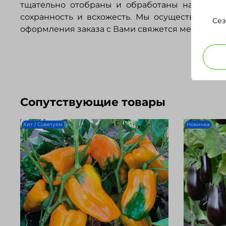
тщательно отобраны и обработаны на произв
сохранность и всхожесть. Мы осуществляем 
Сез
оформления заказа с Вами свяжется менеджер д
Сопутствующие товары
Хит / Советуем
Новинка