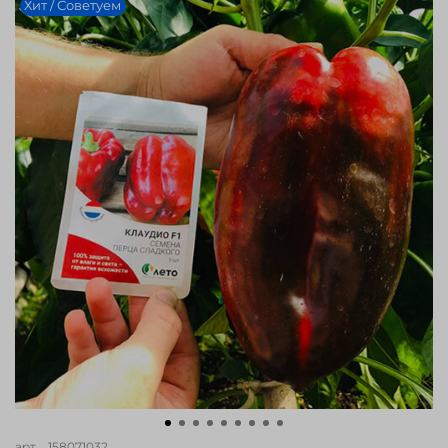
Хит / Советуем
арт.
_158071032