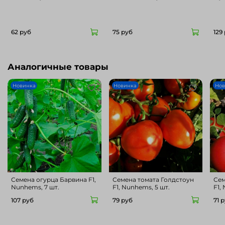
62 руб
75 руб
129
Аналогичные товары
Новинка
Новинка
Нов
Семена огурца Барвина F1,
Семена томата Голдстоун
Сем
Nunhems, 7 шт.
F1, Nunhems, 5 шт.
F1,
107 руб
79 руб
71 