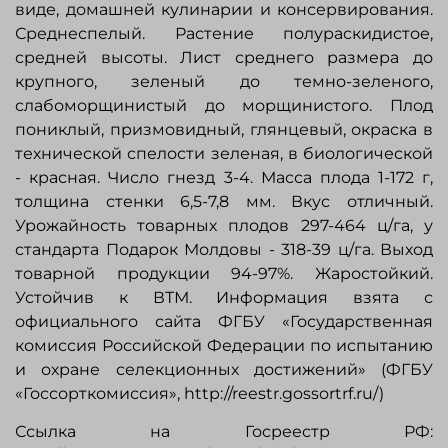
виде, домашней кулинарии и консервирования.
Среднеспелый. Растение полураскидистое,
средней высоты. Лист среднего размера до
крупного, зеленый до темно-зеленого,
слабоморщинистый до морщинистого. Плод
пониклый, призмовидный, глянцевый, окраска в
технической спелости зеленая, в биологической
- красная. Число гнезд 3-4. Масса плода 1-172 г,
толщина стенки 6,5-7,8 мм. Вкус отличный.
Урожайность товарных плодов 297-464 ц/га, у
стандарта Подарок Молдовы - 318-39 ц/га. Выход
товарной продукции 94-97%. Жаростойкий.
Устойчив к ВТМ. Информация взята с
официального сайта ФГБУ «Государственная
комиссия Российской Федерации по иcпытанию
и охране селекционных достижений» (ФГБУ
«Госсорткомиссия», http://reestr.gossortrf.ru/)
Ссылка на Госреестр РФ: