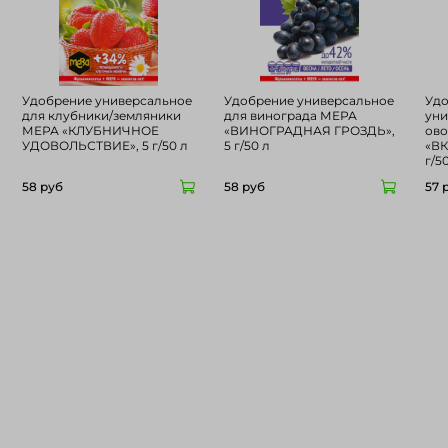
Удобрение универсальное
Удобрение универсальное
Уд
для клубники/земляники
для винограда МЕРА
уни
МЕРА «КЛУБНИЧНОЕ
«ВИНОГРАДНАЯ ГРОЗДЬ»,
ово
УДОВОЛЬСТВИЕ», 5 г/50 л
5 г/50 л
«ВК
г/5
58 руб
58 руб
57 