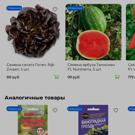
Новинка
Новинка
Семена салата Гоген, Rijk
Семена арбуза Талисман
Сем
Zwaan, 5 шт.
F1, Nunhems, 5 шт.
F1, 
88 руб
99 руб
179
Аналогичные товары
Новинка
Новинка
Нов