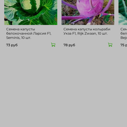
Cемена капусты
Cемена капусты кольраби
Cем
белокочанной Ларсия F1,
Укза F1, Rijk Zwaan, 10 шт.
бел
Seminis, 10 шт.
Bejo
73 руб
78 руб
75 