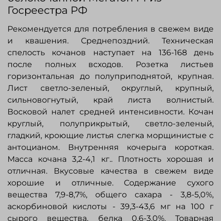
Госреестра РФ
Рекомендуется для потребления в свежем виде
и квашения. Среднепоздний. Техническая
спелость кочанов наступает на 136-168 день
после полных всходов. Розетка листьев
горизонтальная до полуприподнятой, крупная.
Лист светло-зеленый, округлый, крупный,
сильновогнутый, край листа волнистый.
Восковой налет средней интенсивности. Кочан
круглый, полуприкрытый, светло-зеленый,
гладкий, кроющие листья слегка морщинистые с
антоцианом. Внутренняя кочерыга короткая.
Масса кочана 3,2-4,1 кг.. Плотность хорошая и
отличная. Вкусовые качества в свежем виде
хорошие и отличные. Содержание сухого
вещества 7,9-8,7%, общего сахара - 3,8-5,0%,
аскорбиновой кислоты - 39,3-43,6 мг на 100 г
сырого вещества, белка 0,6-3,0%. Товарная