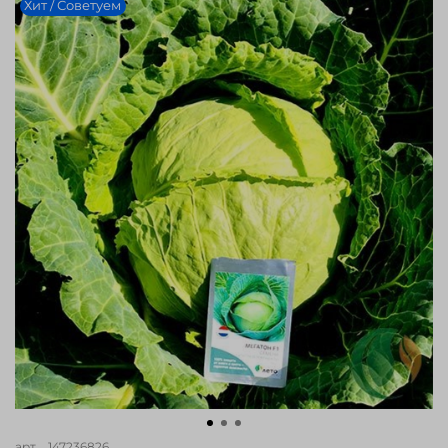
Хит / Советуем
арт.
_147236826