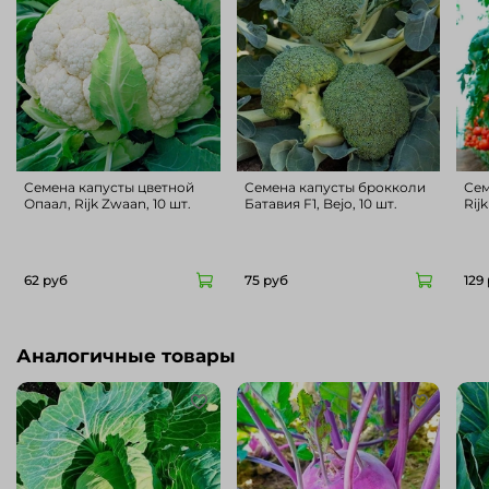
Cемена капусты цветной
Cемена капусты брокколи
Сем
Опаал, Rijk Zwaan, 10 шт.
Батавия F1, Bejo, 10 шт.
Rij
62 руб
75 руб
129
Аналогичные товары