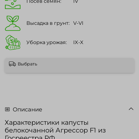
Посев семян:
IV
Высадка в грунт:
V-VI
Уборка урожая:
IX-X
Выбрать
Описание
Характеристики капусты
белокочанной Агрессор F1 из
Госреестра РФ