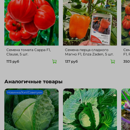
Семена томата Сарра F1,
Cемена перца сладкого
Сем
Сlause, 5 шт.
Магно F1, Enza Zaden, 5 шт.
F1, 
173 руб
137 руб
350
Аналогичные товары
Новинка/Хит/Советуем