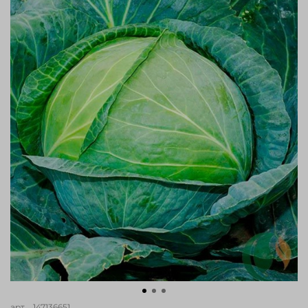
арт.
_147136651