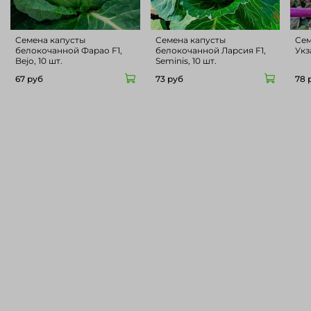
Cемена капусты
Cемена капусты
Cем
белокочанной Фарао F1,
белокочанной Ларсия F1,
Укз
Bejo, 10 шт.
Seminis, 10 шт.
67 руб
73 руб
78 