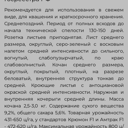
Рекомендуется для использования в свежем
виде, для квашения и краткосрочного хранения.
Среднепоздний. Период от полных всходов до
начала технической спелости 130-150 дней.
Розетка листьев приподнятая. Лист среднего
размера, округлый, серо-зеленый с восковым
налетом средней интенсивности до сильного,
вогнутый, слабопузырчатый, по краю
слабоволнистый. Кочан среднего размера,
округлый, покрытый, плотный, на разрезе
беловатый, внутренняя структура тонкая до
средней. Кроющие листья с антоциановой
окраской средней интенсивности. Наружная и
внутренняя кочерыги средней длины. Масса
кочана 2,5-3,0 кг. Содержание сухого вещества
9,2%, общего сахара 5,6%. Товарная урожайность
431-650 ц/га, у стандартов Крюмон F1 и Амтрак F1
- 472-620 ц/га. Максимальная урожайность 800 ц/