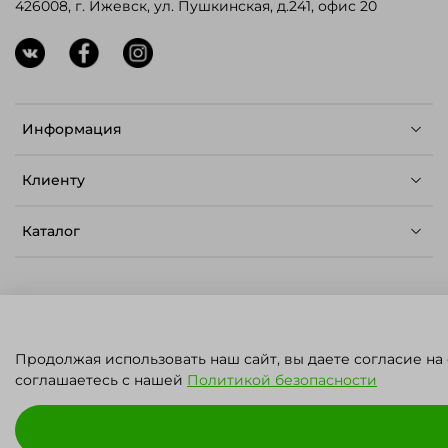
426008, г. Ижевск, ул. Пушкинская, д.241, офис 20
Информация
Клиенту
Каталог
© ЛЕТО - Семена для профессионалов,
Продолжая использовать наш сайт, вы даете согласие на
2023.
Карта сайта
.
Политика конфиденциальности
ПН - ПТ: 09:00 - 17:00
соглашаетесь с нашей
Политикой безопасности
СБ - ВС: ВЫХОДНОЙ
ИП Решетников Владимир Юрьевич
ИНН: 180401751350