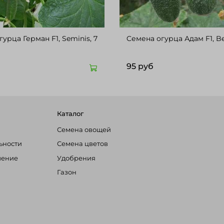
а Герман F1, Seminis, 7
Cемена 
95 руб
Каталог
Семена овощей
ьности
Семена цветов
шение
Удобрения
Газон