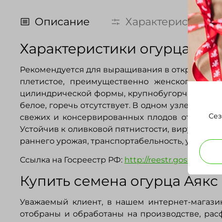
Описание
Характеристики
Характеристики огурца Аякс
Рекомендуется для выращивания в открытом гр
плетистое, преимущественно женского типа
цилиндрической формы, крупнобугорчатый (бу
белое, горечь отсутствует. В одном узле формир
Сез
свежих и консервированных плодов отличные. 
Устойчив к оливковой пятнистости, вирусу ог
раннего урожая, транспортабельность, устойчи
Ссылка на Госреестр РФ:
http://reestr.gossortrf.r
Купить семена огурца Аякс 
Уважаемый клиент, в нашем интернет-магази
отобраны и обработаны на производстве, расф