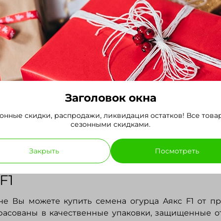
Отзывы
 F1 из Госреестра РФ
унте. Раннеспелый, пчелоопыляемый, салатный, ко
 цветения. Лист среднего размера, темно-зелены
горки частые), темно-зеленый со светлыми полоса
Заголовок окна
уется 1-3 плода. Длина зеленца 9-12 см, диаметр - 3-
онные скидки, распродажи, ликвидация остатков! Все това
Товарная урожайность 4,9 кг/кв.м. Плоды долго н
сезонными скидками.
уречной мозаики и мучнистой росе. Ценность гибрид
вость к болезням и высокие вкусовые качества свеж
Закрыть
Посмотреть
u/reestr/sort/9902805.html
F1
не Вы можете купить семена огурца Аякс F1 от п
асованы в качественные упаковки, защищенные от 