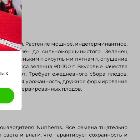
нсервный. Растение мощное, индетерминантное,
й, средне- до сильноморщинистого. Зеленец
ми и маленькими округлыми пятнами, опушение
4 см. Масса зеленца 90-100 г. Вкусовые качества
ры с
е желтеют. Требует ежедневного сбора плодов.
а: высокая урожайность, дружное формирование
их и консервированных плодов.
роизводителя
Nunhems
. Все семена тщательно
света и влаги, что гарантирует сохранность и