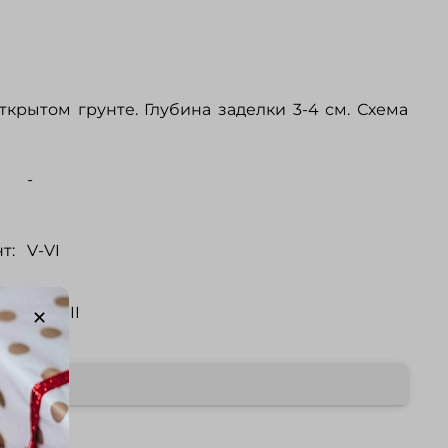
крытом грунте. Глубина заделки 3-4 см. Схема
-
т:
V-VI
:
VII-VIII