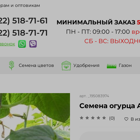
рам и оптовикам
22) 518-71-61
МИНИМАЛЬНЫЙ ЗАКАЗ
22) 518-71-71
ПН - ПТ: 09:00 - 17:00
вр
СБ - ВС: ВЫХОД
 звонок
Семена цветов
Удобрения
Газон
арт.
_195083974
Cемена огурца А
(0)
В и