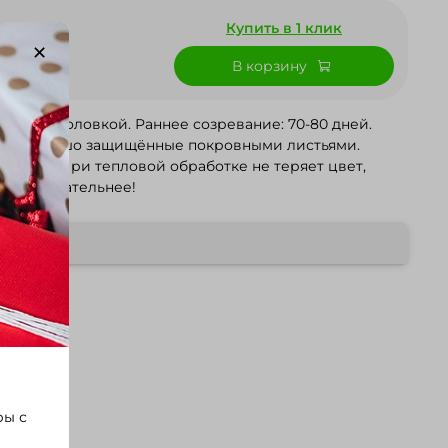
Купить в 1 клик
В корзину
елёной головкой. Раннее созревание: 70-80 дней.
тия, хорошо защищённые покровными листьями.
й вкус. При тепловой обработке не теряет цвет,
 привлекательнее!
ры с