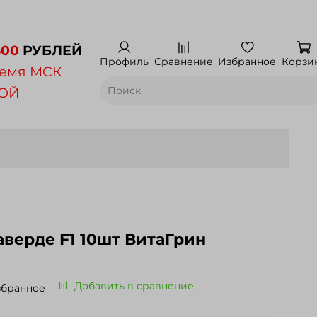
500
РУБЛЕЙ
Профиль
Сравнение
Избранное
Корзи
емя МСК
НОЙ
аверде F1 10шт ВитаГрин
Добавить в сравнение
збранное