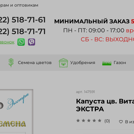
рам и оптовикам
22) 518-71-61
МИНИМАЛЬНЫЙ ЗАКАЗ
22) 518-71-71
ПН - ПТ: 09:00 - 17:00
вр
СБ - ВС: ВЫХОД
 звонок
Семена цветов
Удобрения
Газон
арт.
147591
Капуста цв. Вит
ЭКСТРА
(0)
В и