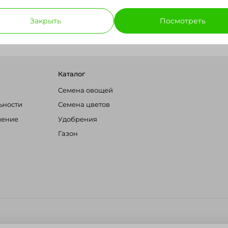
Закрыть
Посмотреть
Ранняя
Масса плода
Каталог
Семена овощей
ьности
Семена цветов
шение
Удобрения
Газон