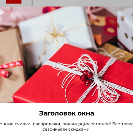
114.00 руб
Удивительный гибрид с з
Тяжёлые, прочные соцве
Нежная текстура, отменны
становится только ярче и
Выбрать
Заголовок окна
онные скидки, распродажи, ликвидация остатков! Все това
сезонными скидками.