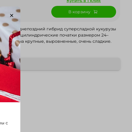
Купить в 1 клик
В корзину
ять! Среднепоздний гибрид суперсладкой кукурузы
днородные цилиндрические початки размером 24–
зёрен. Зёрна крупные, выровненные, очень сладкие.
 качеств.
ры с