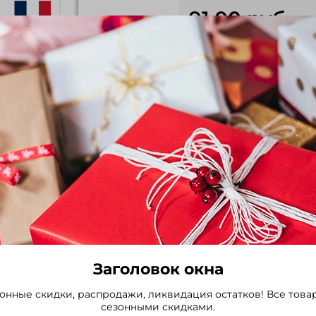
91.00 руб
Новинка, способная удивл
(79 дней). Формирует о
25х5,5–6 см, 18–20 рядов 
Долго не теряет вкусовых
Выбрать
Заголовок окна
онные скидки, распродажи, ликвидация остатков! Все това
сезонными скидками.