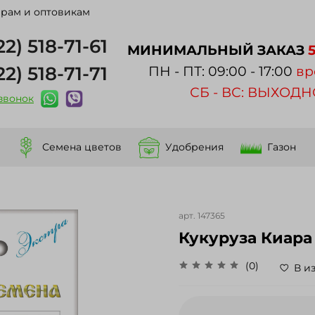
рам и оптовикам
22) 518-71-61
МИНИМАЛЬНЫЙ ЗАКАЗ
22) 518-71-71
ПН - ПТ: 09:00 - 17:00
вр
СБ - ВС: ВЫХОД
 звонок
Семена цветов
Удобрения
Газон
арт.
147365
Кукуруза Киара
(0)
В и