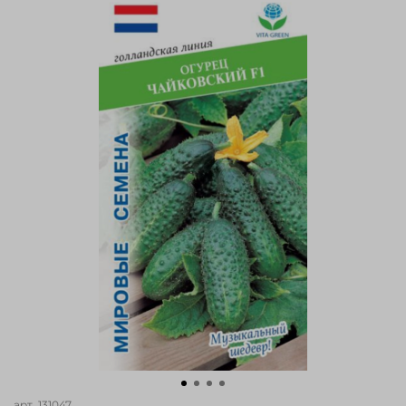
арт.
131047