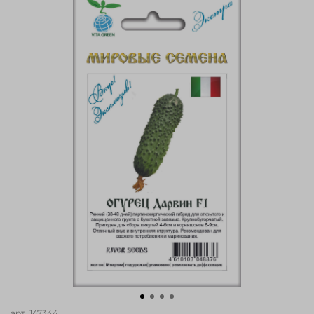
арт.
147344