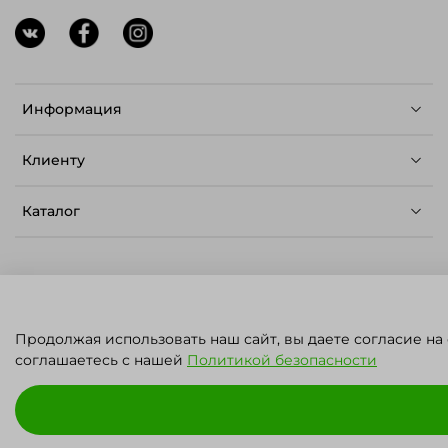
Информация
Клиенту
Каталог
© ЛЕТО - Семена для профессионалов,
Продолжая использовать наш сайт, вы даете согласие на
2023.
Карта сайта
.
Политика конфиденциальности
ПН - ПТ: 09:00 - 17:00
соглашаетесь с нашей
Политикой безопасности
СБ - ВС: ВЫХОДНОЙ
ИП Решетников Владимир Юрьевич
ИНН: 180401751350
ОГРН: 318183200061297