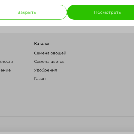
Закрыть
Посмотреть
Среднее
Масса плода
Каталог
Семена овощей
ьности
Семена цветов
шение
Удобрения
Газон