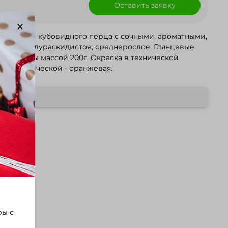
Оставить заявку
-70 дней) кубовидного перца с сочными, ароматными,
тение полураскидистое, среднерослое. Глянцевые,
ные плоды массой 200г. Окраска в технической
в биологической - оранжевая.
ры с