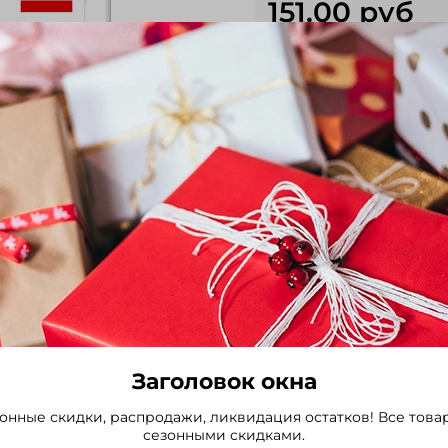
151.00 руб
Среднеспелый гибрид (65
солнечными плодами. Рас
толстостенные, 3-4 камер
спелости тёмно-зелёная, 
Выбрать
Заголовок окна
онные скидки, распродажи, ликвидация остатков! Все това
сезонными скидками.