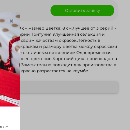
Оставить заявку
та: 25-30 см.Размер цветка: 8 см.Лучшее от 3 серий -
 в новой серии Тритуния!Улучшенная селекция и
одных по своим качествам окрасок.Легкость в
сть по окраскам и размеру цветка между окрасками
компактные с отличным ветвлением.Одновременная
родаже.Раннее цветение.Короткий цикл производства
и и денег.Замечательно подходит для производства в
шках, прекрасно разрастается на клумбе.
ры с