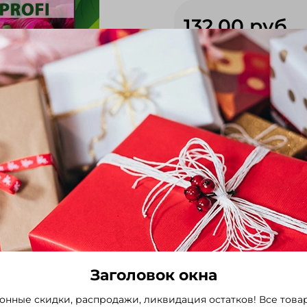
132.00 руб
Однолетнее растение.Высо
Браво, Ультра и Шторм -
выбор из наиболее однор
планировании.Выравненно
внутри серии.Растения 
готовность растений к п
– залог экономии, времен
кассетах и небольших гор
Выбрать
Заголовок окна
онные скидки, распродажи, ликвидация остатков! Все това