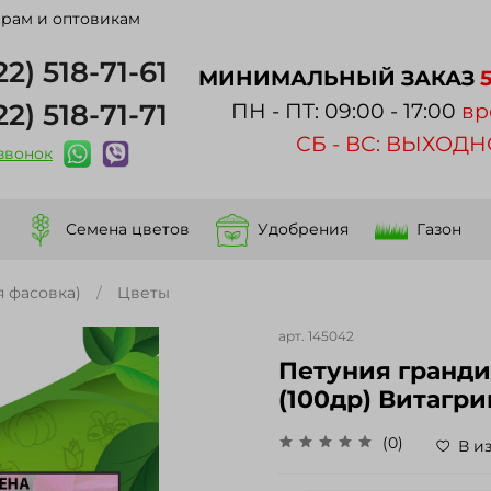
рам и оптовикам
22) 518-71-61
МИНИМАЛЬНЫЙ ЗАКАЗ
22) 518-71-71
ПН - ПТ: 09:00 - 17:00
вр
СБ - ВС: ВЫХОД
 звонок
Семена цветов
Удобрения
Газон
 фасовка)
Цветы
арт.
145042
Петуния гранд
(100др) Витагр
(0)
В и