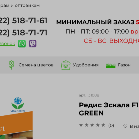
рам и оптовикам
22) 518-71-61
МИНИМАЛЬНЫЙ ЗАКАЗ
22) 518-71-71
ПН - ПТ: 09:00 - 17:00
вр
СБ - ВС: ВЫХОД
 звонок
Семена цветов
Удобрения
Газон
арт.
131088
Редис Эскала F1 1г Мировые Семен
GREEN
(0)
В и