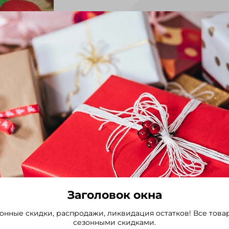
45.00 руб
'-Очень ранний гибрид для 
плода округлая, вес 20-25 гр, размер 3
прикреплена к корнеплоду. -Нежная, сочная мякоть никогда не грубе
образует пустот. -Устойчив к растрескиванию и стрелкованию при любых
сроках посева. -Цвет сохраняется после мойки и транспортировки.
-Употребление в свежем 
Выбрать
Заголовок окна
онные скидки, распродажи, ликвидация остатков! Все това
сезонными скидками.