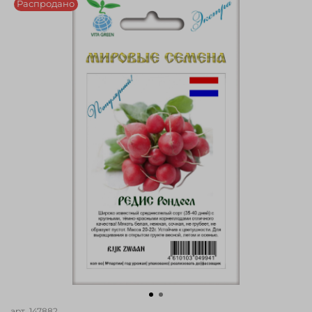
Распродано
арт.
147882