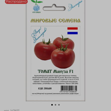
Распродано
арт.
147617