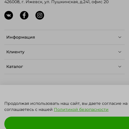
426008, г. Ижевск, ул. Пушкинская, д.241, офис 20
Информация
Клиенту
Каталог
© ЛЕТО - Семена для профессионалов,
Продолжая использовать наш сайт, вы даете согласие на
2023.
Карта сайта
.
Политика конфиденциальности
ПН - ПТ: 09:00 - 17:00
соглашаетесь с нашей
Политикой безопасности
СБ - ВС: ВЫХОДНОЙ
ИП Решетников Владимир Юрьевич
ИНН: 180401751350